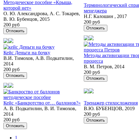
Методическое пособие «Крыша,
Терминологический спра
которой нет»
менеджера
О. Ю. Александрова, А. С. Токарев,
Н.Г. Калошин , 2017
В. Ю. Бубенцов, 2015
200 руб
200 руб
Отложить
Отложить
Кейс Деньги на бочку
Методы активизации тво
В.И. Тимохов, А.В. Подкатилин,
процесса
2014
В. М. Петров, 2014
200 руб
200 руб
Отложить
Отложить
Кейс «Банкротство от… баллонов?»
Тренажер стихосложения
А. В. Подкатилин, В. И. Тимохов,
В.Ю. БУБЕНЦОВ, 2019
2014
200 руб
200 руб
Отложить
Отложить
1