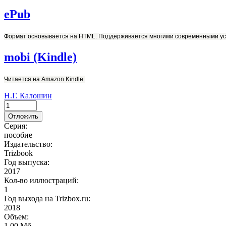
ePub
Формат о
сновывается на HTML. Поддерживается многими современными ус
mobi (Kindle)
Читается на Amazon Kindle.
Н.Г. Калошин
Отложить
Серия:
пособие
Издательство:
Trizbook
Год выпуска:
2017
Кол-во иллюстраций:
1
Год выхода на Trizbox.ru:
2018
Объем:
1,00 Мб