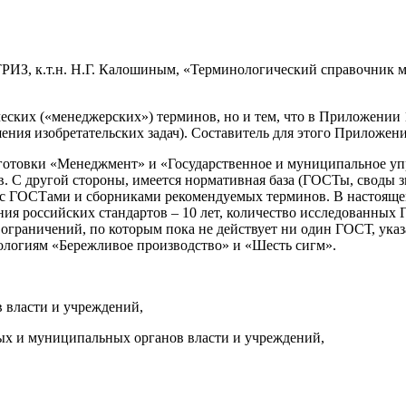
ТРИЗ, к.т.н. Н.Г. Калошиным, «Терминологический справочник 
еских («менеджерских») терминов, но и тем, что в Приложении 
ения изобретательских задач). Составитель для этого Приложе
дготовки «Менеджмент» и «Государственное и муниципальное уп
. С другой стороны, имеется нормативная база (ГОСТы, своды 
 с ГОСТами и сборниками рекомендуемых терминов. В настоящем
ния российских стандартов – 10 лет, количество исследованных
ии ограничений, по которым пока не действует ни один ГОСТ, 
ологиям «Бережливое производство» и «Шесть сигм».
 власти и учреждений,
х и муниципальных органов власти и учреждений,