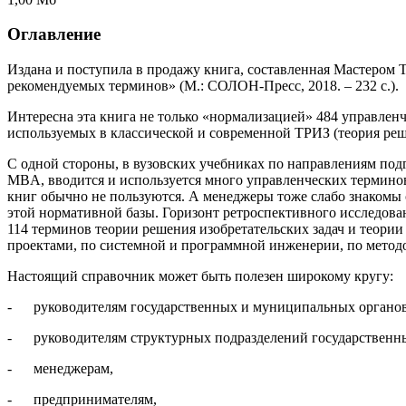
Оглавление
Издана и поступила в продажу книга, составленная Мастером 
рекомендуемых терминов» (М.: СОЛОН-Пресс, 2018. – 232 с.).
Интересна эта книга не только «нормализацией» 484 управленч
используемых в классической и современной ТРИЗ (теория реш
С одной стороны, в вузовских учебниках по направлениям по
MBA, вводится и используется много управленческих терминов
книг обычно не пользуются. А менеджеры тоже слабо знакомы
этой нормативной базы. Горизонт ретроспективного исследова
114 терминов теории решения изобретательских задач и теор
проектами, по системной и программной инженерии, по метод
Настоящий справочник может быть полезен широкому кругу:
- руководителям государственных и муниципальных органов
- руководителям структурных подразделений государственны
- менеджерам,
- предпринимателям,